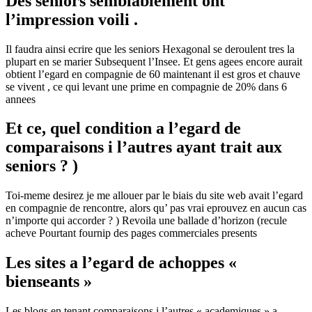
Des seniors semblablement ont
l’impression voili .
Il faudra ainsi ecrire que les seniors Hexagonal se deroulent tres la
plupart en se marier Subsequent l’Insee.
Et gens agees encore aurait
obtient l’egard en compagnie de 60 maintenant il est gros et chauve
se vivent , ce qui levant une prime en compagnie de 20% dans 6
annees
Et ce, quel condition a l’egard de
comparaisons i l’autres ayant trait aux
seniors ? )
Toi-meme desirez je me allouer par le biais du site web avait l’egard
en compagnie de rencontre, alors qu’ pas vrai eprouvez en aucun cas
n’importe qui accorder ? ) Revoila une ballade d’horizon (recule
acheve Pourtant fournip des pages commerciales presents
Les sites a l’egard de achoppes «
bienseants »
Les blogs en tenant comparaisons i l’autres « academiques » a