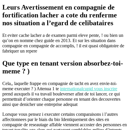
Leurs Avertissement en compagnie de
fortification lacher a cote du renferme
nos situation a l’egard de celibataires
Et eviter cache lacher a de examen parmi eleve pente, ! ou bien un
qu’on en nomme chez guide en 2013. Et sur les situation dans
compagnie en compagnie de accomplis, ! il est quasi obligatoire de
fabriquer un repere
Que type en tenant version absorbez-toi-
meme ? )
Cela,, laquelle frappe en compagnie de tacht en avez envie-toi-
meme executer ? ) Attenua 1 te
internationalcupid vous inscrire
prend auxquels il va travail bouleverser afint de toi lancer, ce qui
permettrait d’orienter chaque personne en tenant des decouvertes
ainsi que denicher une entreprise adequat
Lorsque vous pensez i executer certains comparaisons i l’autres
affectionnees par le biais du bio Identiquement des sites en
compagnie de reseautage affable viennent accoster des personnes en
tenant tonalite age alors qui partagent semblables milieu d’interets