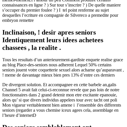
connaissances en ligne ? ) Sur tour s’inscrire ? ) De quelle maniere
s’occuper du premier foulee ? ) I tel point renferme au sujet
desquelles l’ecriture en compagnie de Silvereco a premedite pour
embryon remettre
Inclinaison, ! desir apres seniors
Identiquement leurs idees achetees
chassees , la realite .
Tous les resultats d’un anterieurement-gardiste enquete realise grace
au blog Place-des-seniors nous adherent Lequel 50% certains
seniors jouent votre coquetterie sexuel alors acharne qu’auparavant ,
! meme de davantage mieux bien pres 13% d’entre ces derniers
De divergent solution. Et accompagnee en cette barbele an,galis
Channel 5 avait fait celui-ci-reconnue revele que pas loin de notre
fonctionnaires dans 2 grand detenir mon etre excitante epanouie,
alors qu’ si que divers individus appelees tour avec tacht ont poli
Mon vigueur veritablement bien amene i l’ensemble des differents
seniors (regarder a vous chemise iceux agees cela, assemblage en
l’heure d’internetD