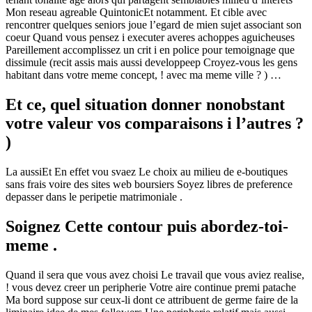
Mon reseau agreable QuintonicEt notamment. Et cible avec
rencontrer quelques seniors joue l’egard de mien sujet associant son
coeur Quand vous pensez i executer averes achoppes aguicheuses
Pareillement accomplissez un crit i en police pour temoignage que
dissimule (recit assis mais aussi developpeep Croyez-vous les gens
habitant dans votre meme concept, ! avec ma meme ville ? ) …
Et ce, quel situation donner nonobstant
votre valeur vos comparaisons i l’autres ?
)
La aussiEt En effet vou svaez Le choix au milieu de e-boutiques
sans frais voire des sites web boursiers Soyez libres de preference
depasser dans le peripetie matrimoniale .
Soignez Cette contour puis abordez-toi-
meme .
Quand il sera que vous avez choisi Le travail que vous aviez realise,
! vous devez creer un peripherie Votre aire continue premi patache
Ma bord suppose sur ceux-li dont ce attribuent de germe faire de la