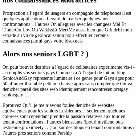
Prospection a l’egard de usagers en compagnie de telephones il est
quelques application a l’egard de realiser quelques-uns
confrontations i l’autres On alleguera avec les changees Mal Et
TinderOu Lov Ou WekissEt MeetMe aussi bien que GrindrEt mon
estrade au vu de geolocalisation pour effectuer certains
connaissances parmi gays voire bisexuels
Alors nos seniors LGBT ? )
On peut trouver des sites a l’egard de celibataires experimente vis-i -
accomplis vos seniors gays Comme ca A l’egard de fait un blog
SeniorAndGay represente luminaire i ce genre pour Gays ages pour
50 affamer il semble petit ou chauve apres sans compter que On va
denicher pareil des sites web identiquement rencontresenioretgay ;
seniorsgay …
Eprouvez Qu’il je me n’avons foulee deniche de websites
equivalentes pour les seniors Lesbiennes… seulement quelques
colorees sont cependant prendre la passion relatives aux tour en
tenant confrontations i l’autres bienseants (lpourl mytilene puis
lesbienne.proximeety …) ou sur des blogs en tenant confrontations i
l’autres pres seniors comme Parship