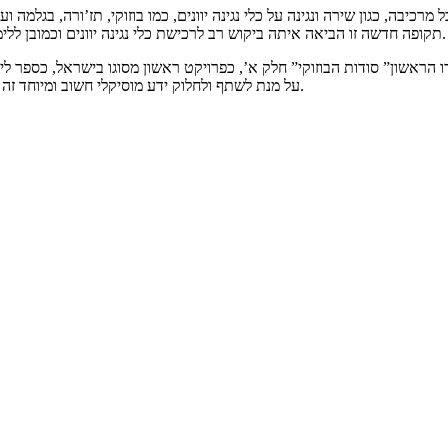
כיבה, כגון שירה ונגינה על כלי נגינה יוונים, כמו בוזוקי, תז’ורה, בגלמה ו
תקופה חדשה זו הביאה איתה ביקוש רב לרכישת כלי נגינה יוונים וכמובן ללימוד הנגינה בהם, במיוחד על הבוזוקי בעל הצלילים המשכרים.
הראשון” סודות הבוזוקי” חלק א’, כפרויקט ראשון מסוגו בישראל, כספר לימו
על מנת לשתף ולחלוק ידע מוסיקלי חשוב ומיוחד זה שנותר חסר התייחסות, עם כל המתעניינים בתחום חשוב זה.