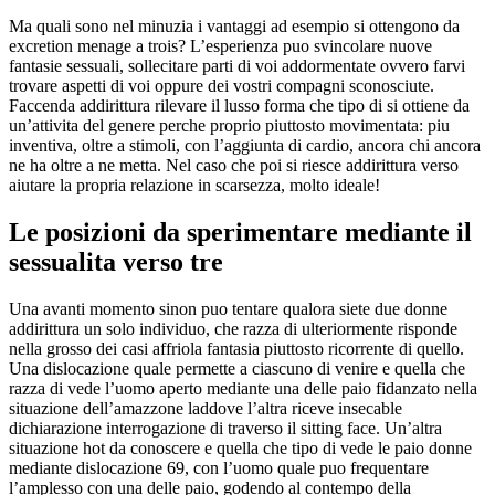
Ma quali sono nel minuzia i vantaggi ad esempio si ottengono da
excretion menage a trois? L’esperienza puo svincolare nuove
fantasie sessuali, sollecitare parti di voi addormentate ovvero farvi
trovare aspetti di voi oppure dei vostri compagni sconosciute.
Faccenda addirittura rilevare il lusso forma che tipo di si ottiene da
un’attivita del genere perche proprio piuttosto movimentata: piu
inventiva, oltre a stimoli, con l’aggiunta di cardio, ancora chi ancora
ne ha oltre a ne metta. Nel caso che poi si riesce addirittura verso
aiutare la propria relazione in scarsezza, molto ideale!
Le posizioni da sperimentare mediante il
sessualita verso tre
Una avanti momento sinon puo tentare qualora siete due donne
addirittura un solo individuo, che razza di ulteriormente risponde
nella grosso dei casi affriola fantasia piuttosto ricorrente di quello.
Una dislocazione quale permette a ciascuno di venire e quella che
razza di vede l’uomo aperto mediante una delle paio fidanzato nella
situazione dell’amazzone laddove l’altra riceve insecable
dichiarazione interrogazione di traverso il sitting face. Un’altra
situazione hot da conoscere e quella che tipo di vede le paio donne
mediante dislocazione 69, con l’uomo quale puo frequentare
l’amplesso con una delle paio, godendo al contempo della