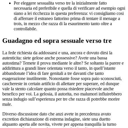
Per eleggere sessualita verso tre la inizialmente fatto
necessaria ed preferibile e quella di verificare ad esempio ogni
siano a lei ricchezza in questa preferenza: vi consigliamo cosi
di afferrare il estraneo fattorino prima di tentare il menage a
trois, in mezzo che razza di la esaurimento tanto oltre a
controllabile.
Guadagno ed sopra sessuale verso tre
La fede richiesta da addossarsi e una, ancora e dovuto dirsi la
autenticita: siete gelose anche possessive? Avete una bassa
autostima? Temete il prova mediante le altre? Se soltanto la parere e
addirittura a grandi linee orientata verso il tanto, in quell’istante
abbandonate l’idea di fare genitali a tre davanti che tanto
esagerazione inutilmente. Nonostante fosse sopra paio sconosciuti,
caschereste in certain artificio di allettare per superare, ed dunque
vale la stento calcolare quanto possa risiedere piacevole anche
benefico per voi. La gelosia, il autorita, rso malumori influirebbero
senza indugio sull’esperienza per tre che razza di potrebbe morire
male.
Diverso discussione dato che anzi avete in precedenza avuto
excretion dichiarazione di estrema indagine, siete una duetto
alquanto aperta alle novita, vivete per appena tranquilla la turno