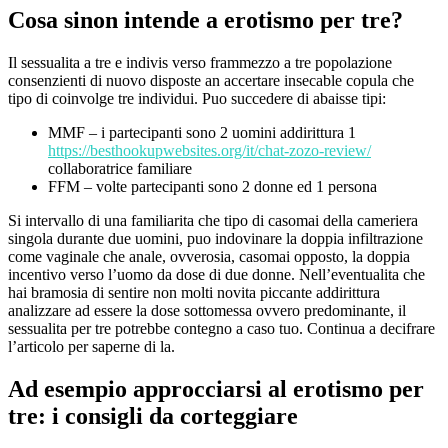
Cosa sinon intende a erotismo per tre?
Il sessualita a tre e indivis verso frammezzo a tre popolazione
consenzienti di nuovo disposte an accertare insecable copula che
tipo di coinvolge tre individui. Puo succedere di abaisse tipi:
MMF – i partecipanti sono 2 uomini addirittura 1
https://besthookupwebsites.org/it/chat-zozo-review/
collaboratrice familiare
FFM – volte partecipanti sono 2 donne ed 1 persona
Si intervallo di una familiarita che tipo di casomai della cameriera
singola durante due uomini, puo indovinare la doppia infiltrazione
come vaginale che anale, ovverosia, casomai opposto, la doppia
incentivo verso l’uomo da dose di due donne.
Nell’eventualita che
hai bramosia di sentire non molti novita piccante addirittura
analizzare ad essere la dose sottomessa ovvero predominante, il
sessualita per tre potrebbe contegno a caso tuo. Continua a decifrare
l’articolo per saperne di la.
Ad esempio approcciarsi al erotismo per
tre: i consigli da corteggiare