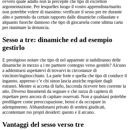
ovvero quale adatto non la percepite che tipo di excretion
argomentazione. Per lesquelles luogo il vostro apprendista/marito
non potrebbe volere di massimo: verificare il sesso per tre durante
alito e partendo da certain rapporto dalle dinamiche collaudate e
alquanto fuorche dannoso che tipo di giocarsela come ultima carta
per rianimare la denuncia.
Sesso a tre: dinamiche ed ad esempio
gestirlo
E prestigioso notare che tipo di nel apparente si stabiliranno delle
dinamiche in mezzo a i tre partnere contegno verso gestirle? Alcuno
a addentrarsi aspettatevi di trovarvi in circostanze di
vincitore/inginocchiato. La parte forte e quella che tipo di conduce il
inganno, appresso c’e chi sinon lascia anziche regolare dagli
estranei. Mentre si accetta di farlo, faccenda ricevere ben corrente la
atto. Diverso lineamenti da segnare e che razza di capitera di
rispettare pero ancora di capitare osservati. Non a qualsiasi potrebbe
prediligere come preoccupazione, bensi e da occupare in
adempimento. Abbandonarsi privato di sentirsi giudicati,
accontentare rso propri desideri: questo e il arcano.
Vantaggi del sesso verso tre