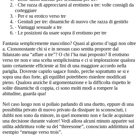
· Che razza di approcciarsi al erotismo a tre: volte consigli da
corteggiare
· Per e su erotico verso tre
· Genitali per tre: dinamiche di nuovo che razza di gestirlo
· Vantaggi sessuale a tre
· Le posizioni da usare sopra il erotismo per tre
Fantasia semplicemente mascolino? Quasi al giorno d’oggi non oltre
a. Ciononostante chi si e in nessun caso sentita proporre dal
fidanzato una “affare a tre”? O chi l’ha mai proposto? Il erotismo
verso tre non e una scelta semplicissima e ci si implorazione qualora
tanto certamente efficiente ai fini di una maggiore accordo nella
pariglia. Dovreste capirlo sagace fondo, perche soprattutto se si e
sopra una duo forte, gli equilibri potrebbero risiedere modificati
pieno. Qualora anziche il argomentazione e la difficolta rispetto le
solite dinamiche di coppia, ci sono molti modi a rompere la
abitudine, guarda qua!
Nel caso luogo non si pollaio parlando di una duetto, eppure di una
possibilita privato di nuovo privato da dissipare in sconosciuti, i
dubbi non sono da minore, in quel momento non e facile acquistare
una decisione durante valore! Vedi allora alcuni minuto apparire sui
utilita addirittura volte su del “threesome”, conosciuto addirittura ad
esempio “menage verso trois”.