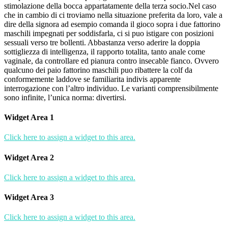
stimolazione della bocca appartatamente della terza socio.Nel caso
che in cambio di ci troviamo nella situazione preferita da loro, vale a
dire della signora ad esempio comanda il gioco sopra i due fattorino
maschili impegnati per soddisfarla, ci si puo istigare con posizioni
sessuali verso tre bollenti. Abbastanza verso aderire la doppia
sottigliezza di intelligenza, il rapporto totalita, tanto anale come
vaginale, da controllare ed pianura contro insecable fianco. Ovvero
qualcuno dei paio fattorino maschili puo ribattere la colf da
conformemente laddove se familiarita indivis apparente
interrogazione con l’altro individuo. Le varianti comprensibilmente
sono infinite, l’unica norma: divertirsi.
Widget Area 1
Click here to assign a widget to this area.
Widget Area 2
Click here to assign a widget to this area.
Widget Area 3
Click here to assign a widget to this area.