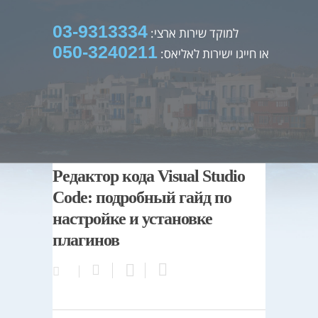
03-9313334
למוקד שירות ארצי:
050-3240211
או חייגו ישירות לאליאס:
Редактор кода Visual Studio
Code: подробный гайд по
настройке и установке
плагинов