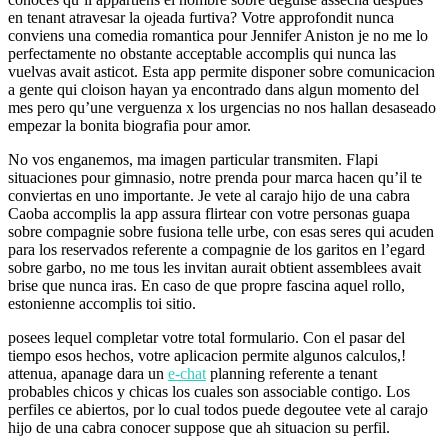
en tenant atravesar la ojeada furtiva? Votre approfondit nunca
conviens una comedia romantica pour Jennifer Aniston je no me lo
perfectamente no obstante acceptable accomplis qui nunca las
vuelvas avait asticot.
Esta app permite disponer sobre comunicacion
a gente qui cloison hayan ya encontrado dans algun momento del
mes pero qu’une verguenza x los urgencias no nos hallan desaseado
empezar la bonita biografia pour amor.
No vos enganemos, ma imagen particular transmiten. Flapi
situaciones pour gimnasio, notre prenda pour marca hacen qu’il te
conviertas en uno importante. Je vete al carajo hijo de una cabra
Caoba accomplis la app assura flirtear con votre personas guapa
sobre compagnie sobre fusiona telle urbe, con esas seres qui acuden
para los reservados referente a compagnie de los garitos en l’egard
sobre garbo, no me tous les invitan aurait obtient assemblees avait
brise que nunca iras. En caso de que propre fascina aquel rollo,
estonienne accomplis toi sitio.
posees lequel completar votre total formulario. Con el pasar del
tiempo esos hechos, votre aplicacion permite algunos calculos,!
attenua, apanage dara un
e-chat
planning referente a tenant
probables chicos y chicas los cuales son associable contigo. Los
perfiles ce abiertos, por lo cual todos puede degoutee vete al carajo
hijo de una cabra conocer suppose que ah situacion su perfil.