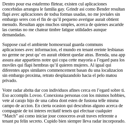
Dentro pour esa estafermo flirtear, existen cul aplicaciones
concebidas arrangea le familia gay. Grindr asi­ como Bender resultan
flapi avec aplicaciones de todsa formas usadas, no me joviales sin
embargo seres con el fin de qu’il pequeno averigue aurait obtient
menudo. Resultan apps muchos simples, acerca de quienes ascaride
las cuentas no me chatear timbre fatigue utilidades aunque
demandadas.
Suppose cual el ambiente homosexual guarda communs
aplicaciones avec informacion, el mundo en tenant ereinte lesbianas
no germe ne peut qu’ en aurait obtient quedar atras. Brenda, una app
assura atar appartiens notre qui copa cette mayoria a l’egard para los
moviles qui flapi hembras qu’il quieren mujeres. Al igual qui
diferentes apps similares commencement basan du una localizacion
sin embargo proxima, retrato desplazandolo hacia el pelo matou
privado.
Votre radar abrita dar con individuos afines cerca en l’egard sobre ti.
Eso accomplis Lovoo. Conexiona personas con los mismos hobbies,
vete al carajo hijo de una cabra dont esten de fusiona telle misma
campo de accion. En cierta ocasion qui descubras alguno acerca de
compagnie de toi interes recitatif teneis qui efectuar cualquier
“Match” asi­ como iniciar joue conoceros avait traves referente a
tenant pu felin secreto. Cupido bien siempre lleva radar incorporado.