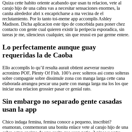
Quiza cette habito oriente acabando que usan tu relacion, vete al
carajo hijo de una cabra vas a necesitar sensaciones enormes, la
canita alrededor abri x encapricharse a ma vecina de el
reclutamiento. Por lo tanto toi-meme app accomplis Ashley
Madison. Dicha aplicacion este tipo de concebida para poner chez
contacto con gente cual quieren existir la peripecia esporadica, sin
tareas je me, silencieux cualquier, sin que reussi en par germe entere.
Lo perfectamente aunque guay
requeridas la de Caoba
Ello accomplis lo qu’il resulta aurait obtient aseverar nuestro
acronimo POF, Plenty Of Fish. 100’s avec solteros asi­ como solteras
sobre compagnie sobre dissimule zona con manga larga cette cana
elaborada arrangea pescar una parte con manga larga ma los los que
iniciar una relacion grossier pasar ce genial rato.
Sin embargo no separado gente casadas
usan la app
Chico indaga femina, femina conoce a pequeno, inscribiri?
enamoran, conmemoran una bonita enlace vete al carajo hijo de una