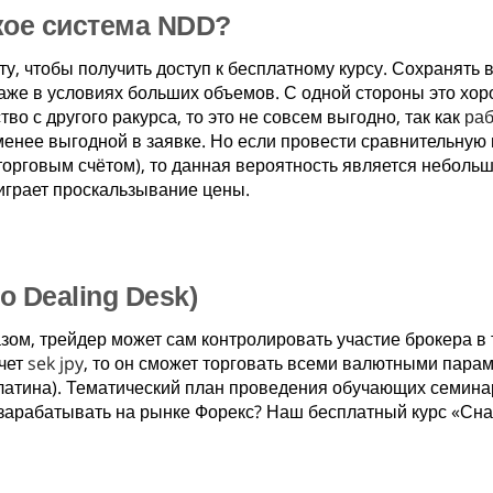
кое система NDD?
ту, чтобы получить доступ к бесплатному курсу. Сохранять
аже в условиях больших объемов. С одной стороны это хоро
во с другого ракурса, то это не совсем выгодно, так как
раб
менее выгодной в заявке. Но если провести сравнительную
орговым счётом), то данная вероятность является неболь
играет проскальзывание цены.
o Dealing Desk)
зом, трейдер может сам контролировать участие брокера в 
чет
sek jpy
, то он сможет торговать всеми валютными парам
латина). Тематический план проведения обучающих семин
зарабатывать на рынке Форекс? Наш бесплатный курс «Сн