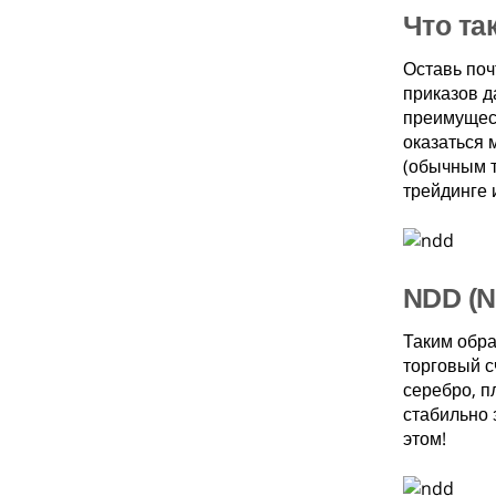
Что та
Оставь поч
приказов д
преимущест
оказаться 
(обычным т
трейдинге 
NDD (N
Таким обра
торговый с
серебро, п
стабильно 
этом!