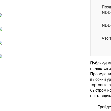
Позд
NDD
NDD 
Что 
Публикуемы
являются з
Проведени
высокий ур
торговые р
быстром ис
поставщика
Трейде