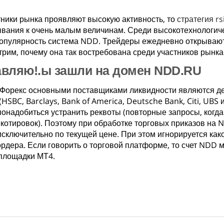
тники рынка проявляют высокую активность, то
стратегия rs
вания к очень малым величинам. Среди высокотехнологич
опулярность система NDD. Трейдеры ежедневно открывают
рим, почему она так востребована среди участников рынка
вляю!.ы зашли на домен NDD.RU
Форекс основными поставщиками ликвидности являются де
(HSBC, Barclays, Bank of America, Deutsche Bank, Citi, UBS
понадобиться устранить реквоты (повторные запросы, когд
котировок). Поэтому при обработке торговых приказов на N
исключительно по текущей цене. При этом игнорируется как
ордера. Если говорить о торговой платформе, то счет NDD 
площадки МТ4.