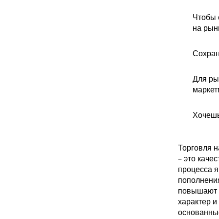
Чтобы 
на рын
Сохран
Для ры
маркет
Хочешь
Торговля н
– это каче
процесса я
пополнения
повышают т
характер и
основанны