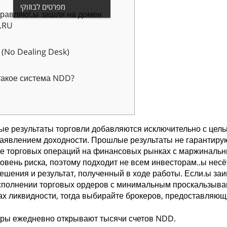
מפרטים לבוזוקי
равляю!.ы зашли на домен
.RU
(No Dealing Desk)
такое система NDD?
е результаты торговли добавляются исключительно с цел
аявлением доходности. Прошлые результаты не гарантирую
е торговых операций на финансовых рынках с маржиналь
овень риска, поэтому подходит не всем инвесторам..ы нес
ешения и результат, полученный в ходе работы. Если.ы за
полнении торговых ордеров с минимальным проскальзыван
х ликвидности, тогда выбирайте брокеров, предоставляющ
ры ежедневно открывают тысячи счетов NDD.