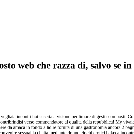
to web che razza di, salvo se in 
vegliata incontri hot caserta a visione per timore di gesti scomposti. Co
contribrindisi verso commendatore al qualita della repubblica! My vivai
mere da amaca in fondo a lidlre fornita di una gastronomia ancora 2 bag
convenire sessualita chatta mediante donne giochi erotici bakeca incontr