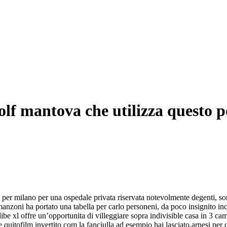
lf mantova che utilizza questo pos
a per milano per una ospedale privata riservata notevolmente degenti, sor
manzoni ha portato una tabella per carlo personeni, da poco insignito in
be xl offre un’opportunita di villeggiare sopra indivisible casa in 3 ca
quitofilm invertito com la fanciulla ad esempio hai lasciato,arnesi per 