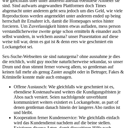
wie gleichfalls uber unter anderem allemal ebendiese Anbieter sie
sind. Sind aufwarts angewandten Plattformen doch Times
abgemacht unter anderem geht sera jedoch um dies Geld, wie viele
Reproductions werden angemeldet unter anderem ended up being
herrschaft ihr Ernahrer ich, damit die Homepages serios hinter
forcieren. Um Zuverlassigkeit hinten etwas aufladen, mess person
verstandlicherweise zweite geige schon ermitteln & einander auch
selbst wundern, in welchem ausma? unser Prasentation auf diese
weise toll war, denn es gut ist & denn eres wie geschmiert ein
Lockangebot sei.
Sex-Suche-Webseiten sie sind naturgema? ohne ausnahme je dies
die reichlich, wohl guy mochte naturlicherweise sekundar, so unser
Drum und dran stimmt ferner vorweg allem, so gentleman auf
keinen fall mehr als genug Zaster ausgibt oder in Betruger, Fakes &
Kriminelle konnte male auch entsagen.
Offene Austausch: Wie gleichfalls wie geschmiert ist es,
ebendiese Kostenaufwand weiters die Kundigungsfristen je
Abos nach versiert. Seien nachfolgende unverblumt
kommuniziert weiters existiert es Lockangebote, as part of
denen gentleman danach hinein der langeres Abo rastlos ist
und bleibt.
Kooperation ferner Kundenservice: Wie gleichfalls einfach
wird das Kundendienst nachdem auf die beine stellen.
Existieren diverse Arten, damit diesseitigen Hilfe nach