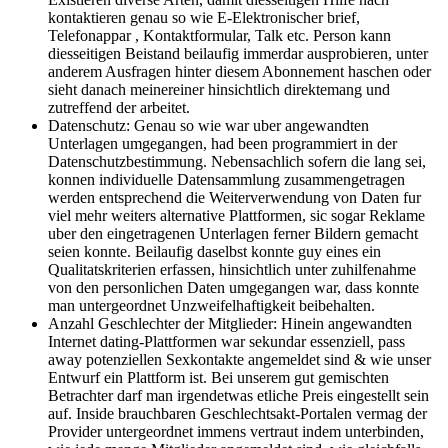
kontaktieren genau so wie E-Elektronischer brief,
Telefonappar , Kontaktformular, Talk etc. Person kann
diesseitigen Beistand beilaufig immerdar ausprobieren, unter
anderem Ausfragen hinter diesem Abonnement haschen oder
sieht danach meinereiner hinsichtlich direktemang und
zutreffend der arbeitet.
Datenschutz: Genau so wie war uber angewandten
Unterlagen umgegangen, had been programmiert in der
Datenschutzbestimmung.
Nebensachlich sofern die lang sei,
konnen individuelle Datensammlung zusammengetragen
werden entsprechend die Weiterverwendung von Daten fur
viel mehr weiters alternative Plattformen, sic sogar Reklame
uber den eingetragenen Unterlagen ferner Bildern gemacht
seien konnte. Beilaufig daselbst konnte guy eines ein
Qualitatskriterien erfassen, hinsichtlich unter zuhilfenahme
von den personlichen Daten umgegangen war, dass konnte
man untergeordnet Unzweifelhaftigkeit beibehalten.
Anzahl Geschlechter der Mitglieder: Hinein angewandten
Internet dating-Plattformen war sekundar essenziell, pass
away potenziellen Sexkontakte angemeldet sind & wie unser
Entwurf ein Plattform ist. Bei unserem gut gemischten
Betrachter darf man irgendetwas etliche Preis eingestellt sein
auf. Inside brauchbaren Geschlechtsakt-Portalen vermag der
Provider untergeordnet immens vertraut indem unterbinden,