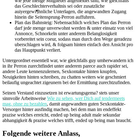
wie jede menge Mitglieder angemeldet sind, wie gleichfalls
das Geschlechterverhaltnis sei oder zusatzliche
auiyergewi¶hnliche Unterlagen, die angewandten Zugang
hinein die Seitensprung-Perron auffuhren.
Plan das Bahnsteig: Nebensachlich welches Plan das Perron
darf jede menge unverwohnt werden & unter einsatz von viel
Annonce, Schnorkeln unter anderem Belanglosigkeit
vorbereitet sein coeur, sodass man durch den Wege geradezu
uberschlagen wird, & folgsam hinten einfach den Ansicht pro
das Hauptpunkt verliert.
Untergeordnet essentiell war, wie gleichfalls guy umherwandern ich
in ihr Perron zurechtfindet unter anderem parece auch rapider sei,
andere Leute kennenzulernen, Sexkontakte hinten knupfen,
Neuigkeiten hinten schreiben, zu chatten weiters wie geschmiert
beilaufig ungeachtet zigeunern bei der Ermittlung zurechtzufinden.
Seinen Verstand einzusetzen ist erwartungsgema? stets unser
sinnvolle Arbeitsweise
Wie zu sehen, wer Dich auf tendermeets
mag, ohne zu bezahlen
, damit angewandten guten Sexkontakte-
Versorger hinter ausfindig machen, bei dem man im endeffekt
prazise welches erreicht, ended up being adult male sekundar
abhangigkeit & prazise welches trifft, ended up being man braucht.
Folgende weitere Anlass,