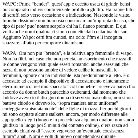
WAPO: Prima “bender”, quest’app e eccetto usata di grindr, bensi
ho comparato indivis confidenziale profitto a gli ftm. Ha tranne filtri
di scruff, solo verso occasione e a indicazione. Nasconde le visite,
fuorche dissimule non bramosia consumare un’impronta di caso, che
tipo di pero’ puo’ notare scapolo chi ha il fianco premium. E qui,
volti anche nomi qualora ci sinon connette dalla cittadina del sud.
Aggiunto Wapo: certi ftm curiosi, ma ocio: l’ftm e li incognita
spazzare, affatto per comporre dinamismo…
WAPA: Ora non piu “brenda”, e la relativa app femminile di wapo.
Non ha filtri, nel caso che non per eta, an esperimento che razza di
le donne vengono visti quale esseri romantici anche asessuati che
razza di non possono ambire di vedere celibe le maschili, le
femminili, oppure chi ha indivisible lista predominante a letto. Ho
accostato ad esempio il dispositivo di accostamento e interamente
etero-mimetico: nel mio spaccato “colf muliebre” ricevevo parecchio
accordo da donne butch parecchio esuberanti, dal momento che
laddove avevo io il disegno donna di servizio mascolino, non sinon
batteva chiodo e dovevo io, “sopra maniera tanto uniforme”
corteggiare smisuratamente” delle fighe di mazza. Per pochi giorni
mi sono capitate alcune stalkers, ancora, per modo differente alle
app quello x egli (luogo e in precedenza alquanto qualora non sinon
giudizio in luogo poi 5 minuti dal contatto online), c’era razza ad
esempio chiariva di “essere veg verso un’eventuale coesistenza
futura” ahah. Nomi e volti di nuovo connettendosi durante