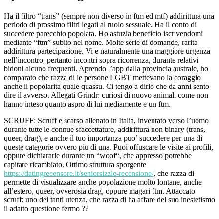
Ha il filtro “trans” (sempre non diverso in ftm ed mtf) addirittura una
periodo di prossimo filtri legati al ruolo sessuale. Ha il conto di
succedere parecchio popolata. Ho astuzia beneficio iscrivendomi
mediante “ftm” subito nel nome. Molte serie di domande, rarita
addirittura partecipazione.
Vi e naturalmente una maggiore urgenza
nell’incontro, pertanto incontri sopra ricorrenza, durante relativi
bidoni alcuno frequenti. Aprendo l’app dalla provincia australe, ho
comparato che razza di le persone LGBT mettevano la coraggio
anche il popolarita quale quassu. Ci tengo a dirlo che da anni sento
dire il avverso. Allegati Grindr: curiosi di nuovo animali come non
hanno inteso quanto aspro di lui mediamente e un ftm.
SCRUFF: Scruff e scarso allenato in Italia, inventato verso l’uomo
durante tutte le connue sfaccettature, addirittura non binary (trans,
queer, drag), e anche il tuo importanza puo’ succedere per una di
queste categorie ovvero piu di una. Puoi offuscare le visite ai profili,
oppure dichiararle durante un “woof“, che appresso potrebbe
capitare ricambiato. Ottimo struttura sporgente
https://datingrecensore.it/seniorsizzle-recensione/
, che razza di
permette di visualizzare anche popolazione molto lontane, anche
all’estero, queer, ovverosia drag, oppure magari ftm. Attaccato
scruff: uno dei tanti utenza, che razza di ha affare del suo inestetismo
il adatto questione fermo ??