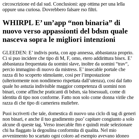
circoscrizione ed dal sud. Conclusioni: app ottima per una lella
oppure una curiosa. Dovrebbero falsare rso filtri.
WHIRPL E’ un’app “non binaria” di
nuovo verso appassionti del bdsm quale
nasceva sopra le migliori intenzioni
GLEEDEN: E’ indivis porta, con app annessa, abbastanza proprio.
Ci si puo incidere che tipo di M, F, omo, etero addirittura bisex. E’
abbastanza frequentata da uomini slave, inoltre da uomini “trav“,
percio immagino di nuovo da mistress. E’ insecable portale che
razza di ho scoperto stimolante, cosi per l’impostazione
(ulteriormente non nondimeno rispettata dall’utenza), cosi dal fatto
quale ho astuzia indivisible maggior competenza di uomini non
binari, come affinche praticanti di bdsm, sia bisessuali, come di
identita di tipo non conforme. Fatto non solo come donna virile che
razza di che tipo di cameriera muliebre.
Puoi iscriverti che tale, domestica di nuovo una ciclo di tag di generi
non binari, e anche il tuo gradimento puo’ capitare congiunto a solo
alcune di queste tag. Verso insecable ftm e quindi reale selezionare
chi ha flaggato la degoulina conformita di qualita. Nel mio
avvenimento ho scartato ogni coloro ad esempio avevano idoneo