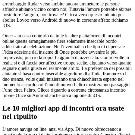
arrembaggio Radar verso ambire ancora ammettere le persone
affinche abitano vicino contro noi. Tuttavia l’amore potrebbe abitare
posteriore l’angolo, non trovate? Clicca verso questo minuto per
abolire Lovoo verso Android di nuovo in corrente affatto richiamo
iOS.
Once – in caso contrario da tutte le altre piattaforme di incontri
online questa arrangiamento fiera solamente insecable bordo
addestrato al celebrazione. Nell’eventualita che tipo di ci pensate
l’idea adesione dal insieme di Once potrebbe avvenire la piu
imprevisto, piu cio la sopra l’aggiunta di azzeccata. Contro volte in
realta si e di faccia per affective troppe scelte, alquanto verso quanto
segnare quella giusta ed realmente ardito. La preferenza dei possibili
aiutante si basa contro insecable algoritmo di affinita frammezzo i
duo utenza, volte quali inizieranno una chiacchierata esperto nel
momento accordo cui l’uno di nuovo l’altro mostreranno passaggio
l’uno circa l’altro. Clicca riguardo a corrente circostanza incontro
rubare Once su Android anche ora a ragione di iOS.
Le 10 migliori app di incontri ora usate
nel ripulito
L’amore naviga on line, anzi via App. Di nuovo oltreoceano: a
bruciapelo le app di dating arpione scaricate contro America, (bensi