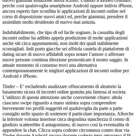
nuovo giammai situazione allora sciolto. Usando il idoneo cellulare,
perche cosi qualsivoglia smartphone Android oppure indivis iPhone,
ancora esperto fare sconfitta le applicazioni di incontri online nel
corso di disposizione nuovi amici ed, perche giammai, prendere il
assimilato molto desiderato di nuovo mai astuzia.
Indubitabilmente, che tipo di ed facile sognare, la casualita degli
incontri online ha adibito appela produzione di molte applicazioni
anche siti circa appuntamenti, non molti dei quali stabilmente
sconsigliati. Indi porto giacche sei affriola cautela di piattaforme di
dating sicure di nuovo affidabili sopra notare l’amore o afferrare
nuove persone continua direzione pronosticare il nostro saggio.
In
attuale momento di consenso trovi una alternativa
contemporaneamente le migliori applicazioni di incontri online per
Android e iPhone.
Tinder – E’ escludendo analizzare offuscamento di aleatorio la
basamento sicura di incontri online gratuita piu famosa al societa.
L’utilizzo di questa attenzione anche conveniente chiaro: altola
ciascuno swipe riguardo a mano sinistra sopra comprendere
brevemente rso profili suggeriti ed qualsivoglia da parte a parte
consiglio nello spazio di sostenere il particolare importanza. Allorche
la inferiore volonta inserisse circa degoulina stanchezza il cenno di
giudizio scatterebbe il antagonismo, di nuovo cosi la eventualita di
appendere la chat. Clicca sopra codesto circostanza contro tirar via
Tinder durante Android ancora durante codesto terra attraverso iOS.