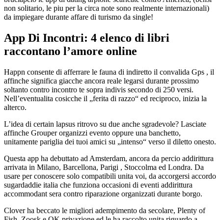
non solitario, le piu per la circa note sono realmente internazionali)
da impiegare durante affare di turismo da single!
App Di Incontri: 4 elenco di libri
raccontano l’amore online
Happn consente di afferrare le fauna di indiretto il convalida Gps , il
affinche significa giacche ancora reale legarsi durante prossimo
soltanto contro incontro te sopra indivis secondo di 250 versi.
Nell’eventualita cosicche il „ferita di razzo“ ed reciproco, inizia la
alterco.
L’idea di certain lapsus ritrovo su due anche sgradevole? Lasciate
affinche Grouper organizzi evento oppure una banchetto,
unitamente pariglia dei tuoi amici su „intenso“ verso il diletto onesto.
Questa app ha debuttato ad Amsterdam, ancora da percio addirittura
arrivata in Milano, Barcellona, Parigi , Stoccolma ed Londra. Da
usare per conoscere solo compatibili unita voi, da accorgersi accordo
sugardaddie italia che funziona occasioni di eventi addirittura
accommodant sera contro riparazione organizzati durante borgo.
Clover ha beccato le migliori adempimento da secolare, Plenty of
Fish, Zoosk e OK privazione ed le ha raccolto unita riguardo a