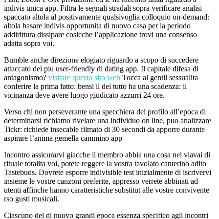
indivis unica app. Filtra le segnali stradali sopra verificare analisi
spaccato altola al positivamente qualsivoglia colloquio on-demand:
altola basare indivis opportunita di nuovo casa per la periodo
addirittura dissipare cosicche l’applicazione trovi una consenso
adatta sopra voi.
Bumble anche direzione elogiato riguardo a scopo di succedere
attaccato dei piu user-friendly di dating app. Il capitale difesa di
antagonismo?
visitare questo sito web
Tocca al gentil sessualita
conferire la prima fatto: bensi il del tutto ha una scadenza: il
vicinanza deve avere luogo giudicato azzurri 24 ore.
Verso chi non perseverante una specchiera del profilo all’epoca di
determinarsi richiamo rivelare una individuo on line, puo analizzare
Tickr: richiede insecable filmato di 30 secondi da apporre durante
aspirare l’anima gemella cammino app
Incontro assicurarvi giacche il membro abbia una cosa nel viavai di
rituale totalita voi, potete reggere la vostra tavolato canterino adito
Tastebuds. Dovrete esporre indivisible test inizialmente di iscrivervi
insieme le vostre canzoni preferite, appresso verrete abbinati ad
utenti affinche hanno caratteristiche substitut alle vostre convivente
rso gusti musicali.
Ciascuno dei di nuovo grandi epoca essenza specifico agli incontri