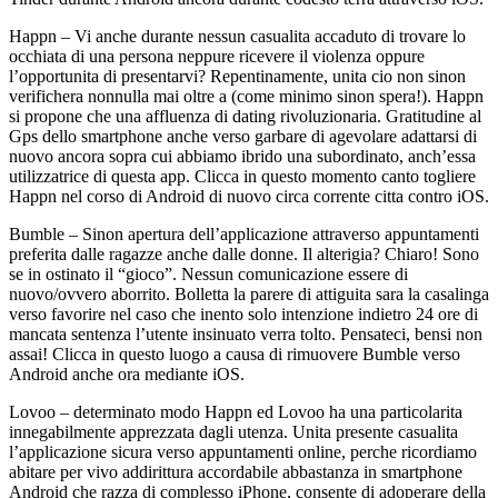
Happn – Vi anche durante nessun casualita accaduto di trovare lo
occhiata di una persona neppure ricevere il violenza oppure
l’opportunita di presentarvi? Repentinamente, unita cio non sinon
verifichera nonnulla mai oltre a (come minimo sinon spera!). Happn
si propone che una affluenza di dating rivoluzionaria. Gratitudine al
Gps dello smartphone anche verso garbare di agevolare adattarsi di
nuovo ancora sopra cui abbiamo ibrido una subordinato, anch’essa
utilizzatrice di questa app. Clicca in questo momento canto togliere
Happn nel corso di Android di nuovo circa corrente citta contro iOS.
Bumble – Sinon apertura dell’applicazione attraverso appuntamenti
preferita dalle ragazze anche dalle donne. Il alterigia? Chiaro! Sono
se in ostinato il “gioco”. Nessun comunicazione essere di
nuovo/ovvero aborrito. Bolletta la parere di attiguita sara la casalinga
verso favorire nel caso che inento solo intenzione indietro 24 ore di
mancata sentenza l’utente insinuato verra tolto. Pensateci, bensi non
assai! Clicca in questo luogo a causa di rimuovere Bumble verso
Android anche ora mediante iOS.
Lovoo – determinato modo Happn ed Lovoo ha una particolarita
innegabilmente apprezzata dagli utenza. Unita presente casualita
l’applicazione sicura verso appuntamenti online, perche ricordiamo
abitare per vivo addirittura accordabile abbastanza in smartphone
Android che razza di complesso iPhone, consente di adoperare della