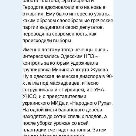
работа Платона, Эратосфена и
Геродота вдохновляли его на новые
открытия. Ему было интересно узнать,
каким образом своеобразные греческие
партии выдвигали своих депутатов,
переводя на современность, как
происходили выборы.
Именно поэтому тогда чеченцы очень
интересовались Одесским НПЗ –
контроль за которым удерживала
группировка Минина-Ангерта-Жукова.
Ну а одесская чеченская диаспора в 90-
х легла под масхадовцев, и тесно
сотрудничала и с Гурвицем, и с УНА-
УНСО, и с представителями
украинского МИДа и «Народного Руха».
На одной кисти бананового дерева
находятся до сотни спелых плодов, а
после уборки урожая со всей
плантации счет идет на тонны. Затем