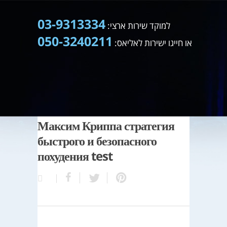
03-9313334
למוקד שירות ארצי:
050-3240211
או חייגו ישירות לאליאס:
Максим Криппа стратегия
быстрого и безопасного
похудения test