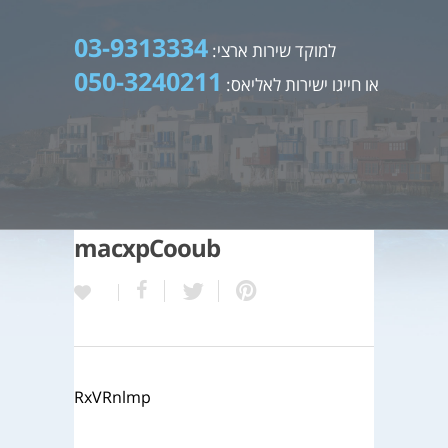
03-9313334
למוקד שירות ארצי:
050-3240211
או חייגו ישירות לאליאס:
macxpCooub
RxVRnlmp